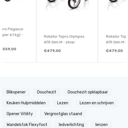
Rollator Topro Olympos
Rollator Topro Olympos
ATR Slim M - zilver
ATR Slim M - zwart
€479,00
€479,00
Blikopener
Douchezit
Douchezit opklapbaar
Keuken Hulpmiddelen
Lezen
Lezen en schrijven
Opener Vitility
Vergrootglas staand
Wandelstok Flexyfoot
ledverlichting
lenzen