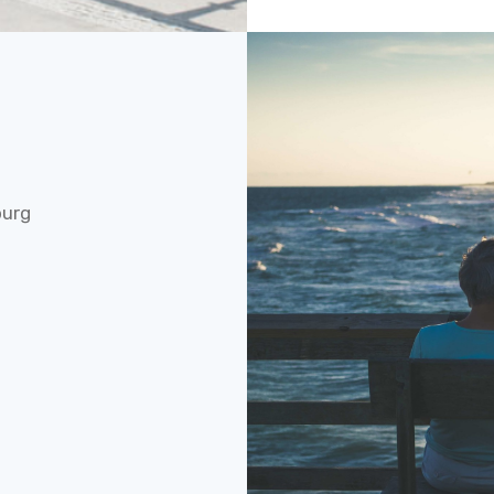
burg
t