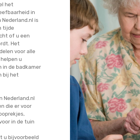
el het
eefbaarheid in
Nederland.nl is
 tijde
cht of u een
rdt. Het
elen voor alle
 helpen u
en in de badkamer
 bij het
en Nederland.nl
n die er voor
looprekjes,
voor in de tuin
 u bijvoorbeeld