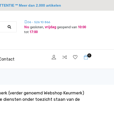
TTENTIE ** Meer dan 2.000 artikelen
06 - 526 10 866
Nu
gesloten,
vrijdag
geopend van
10:00
tot
17:00
0
Contact
rmerk (verder genoemd Webshop Keurmerk)
ze diensten onder toezicht staan van de