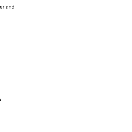
erland
5