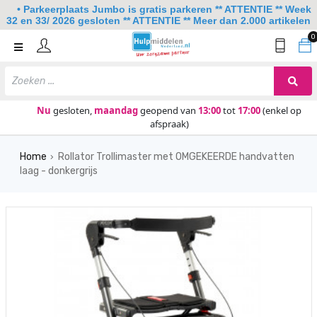
• Parkeerplaats Jumbo is gratis parkeren ** ATTENTIE ** Week
32 en 33/ 2026 gesloten ** ATTENTIE ** Meer dan 2.000 artikelen
0
Home
Mobiliteit
Slaapkamer
Nu
gesloten,
maandag
geopend van
13:00
tot
17:00
(enkel op
afspraak)
Sanitair
Home
Rollator Trollimaster met OMGEKEERDE handvatten
Keuken
›
laag - donkergrijs
Lezen en schrijven
Meer
Over ons
Contact