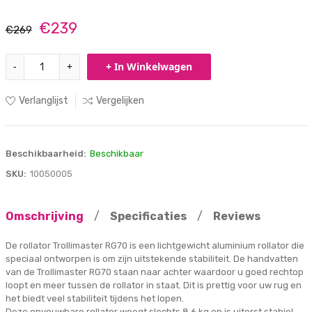
€239
€269
-
+
+ In Winkelwagen
Verlanglijst
Vergelijken
Beschikbaarheid:
Beschikbaar
SKU:
10050005
Omschrijving
/
Specificaties
/
Reviews
De rollator Trollimaster RG70 is een lichtgewicht aluminium rollator die
speciaal ontworpen is om zijn uitstekende stabiliteit. De handvatten
van de Trollimaster RG70 staan naar achter waardoor u goed rechtop
loopt en meer tussen de rollator in staat. Dit is prettig voor uw rug en
het biedt veel stabiliteit tijdens het lopen.
Deze opvouwbare rollator weegt slechts 8,6 kg en is uiterst stabiel.