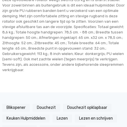
Voor zowel binnen als buitengebruik is dit een ideaal hulpmiddel. Door
zijn grote PU rubberen banden bent u verzekerd van een optimale
demping. Met zijn comfortabele zitting en stevige rugband is deze
rollator ook geschikt om langere tijd op te zitten. Voorzien van een
stevige afsluitbare tas aan de voorzijde. Specificaties: Totaal gewicht:
8,6 kg.; Totale hoogte handgrepen: 78,5 cm. - 88 cm.; Breedte tussen
handgrepen: 50 cm.; Afmetingen ingeklapt: 65 cm. x32 cm. x 78,5 cm.;
Zithoogte: 52 cm.; Zitbreedte: 45 cm.; Totale breedte: 64 cm.; Totale
lengte: 65 cm.; Breedste punt in opgevouwen stand: 32 cm.;
Gebruikersgewicht: 113 kg.; 8 inch wielen; Kleur: donkergrijs; PU wielen
(semi-soft). Ook met zachte wielen (tegen meerprijs) te verkrijgen.
Tevens zijn, als accessoire, onder andere bijbehorende sleepremmen
verkrijgbaar.
Blikopener
Douchezit
Douchezit opklapbaar
Keuken Hulpmiddelen
Lezen
Lezen en schrijven