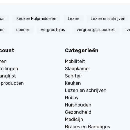
aar
Keuken Hulpmiddelen
Lezen
Lezen en schrijven
zen
opener
vergrootglas
vergrootglas pocket
v
ccount
Categorieën
ren
Mobiliteit
tellingen
Slaapkamer
anglijst
Sanitair
k producten
Keuken
Lezen en schrijven
Hobby
Huishouden
Gezondheid
Medicijn
Braces en Bandages