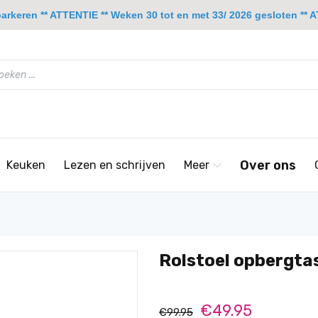
rkeren ** ATTENTIE ** Weken 30 tot en met 33/ 2026 gesloten ** A
Over ons
Keuken
Lezen en schrijven
Meer
Rolstoel opbergta
€49.95
€99.95