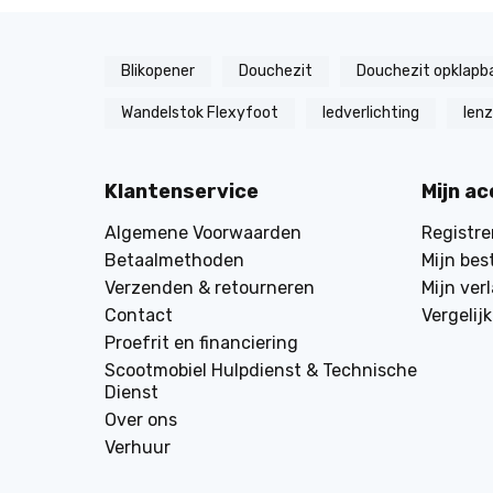
Blikopener
Douchezit
Douchezit opklapb
Wandelstok Flexyfoot
ledverlichting
len
Klantenservice
Mijn a
Algemene Voorwaarden
Registre
Betaalmethoden
Mijn bes
Verzenden & retourneren
Mijn verl
Contact
Vergelij
Proefrit en financiering
Scootmobiel Hulpdienst & Technische
Dienst
Over ons
Verhuur