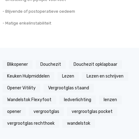
- Blijvende of postoperatieve oedeem
- Matige enkelinstabiliteit
Blikopener
Douchezit
Douchezit opklapbaar
Keuken Hulpmiddelen
Lezen
Lezen en schrijven
Opener Vitility
Vergrootglas staand
Wandelstok Flexyfoot
ledverlichting
lenzen
opener
vergrootglas
vergrootglas pocket
vergrootglas rechthoek
wandelstok