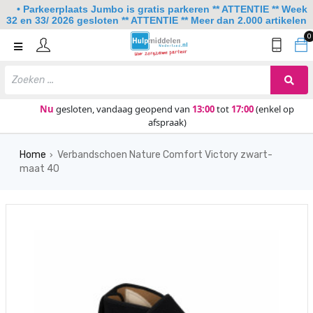
• Parkeerplaats Jumbo is gratis parkeren ** ATTENTIE ** Week
32 en 33/ 2026 gesloten ** ATTENTIE ** Meer dan 2.000 artikelen
0
Home
Mobiliteit
Slaapkamer
Nu
gesloten, vandaag geopend van
13:00
tot
17:00
(enkel op
afspraak)
Sanitair
Home
Verbandschoen Nature Comfort Victory zwart-
Keuken
›
maat 40
Lezen en schrijven
Meer
Over ons
Contact