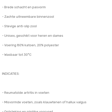
- Brede schacht en pasvorm
- Zachte uitneembare binnenzool
- Stevige anti-slip zool
- Unisex, geschikt voor heren en dames
- Voering 80% katoen, 20% polyester
- Wasbaar tot 30°C
INDICATIES:
- Reumatoïde artritis in voeten
- Misvormde voeten, zoals klauwtenen of hallux valgus
- Ontsteking en pijnlijke voorvoet