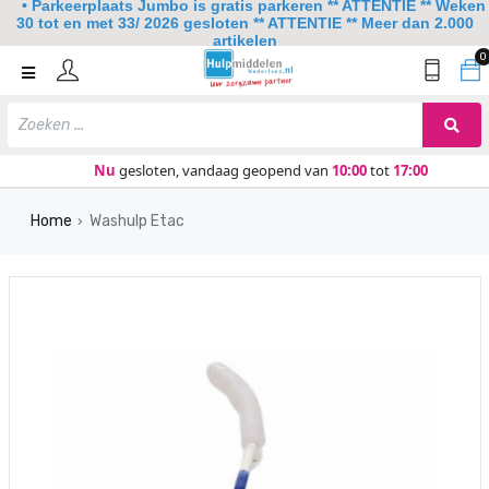
• Parkeerplaats Jumbo is gratis parkeren ** ATTENTIE ** Weken
30 tot en met 33/ 2026 gesloten ** ATTENTIE ** Meer dan 2.000
artikelen
0
Home
Mobiliteit
Slaapkamer
Nu
gesloten, vandaag geopend van
10:00
tot
17:00
Sanitair
Home
Washulp Etac
›
Keuken
Lezen en schrijven
Meer
Over ons
Contact