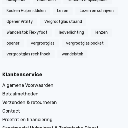
Keuken Hulpmiddelen
Lezen
Lezen en schrijven
Opener Vitility
Vergrootglas staand
Wandelstok Flexyfoot
ledverlichting
lenzen
opener
vergrootglas
vergrootglas pocket
vergrootglas rechthoek
wandelstok
Klantenservice
Algemene Voorwaarden
Betaalmethoden
Verzenden & retourneren
Contact
Proefrit en financiering