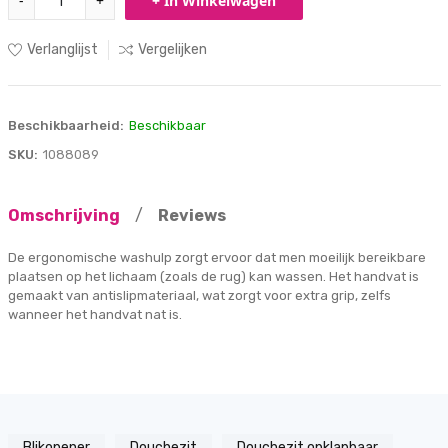
-
+
+ In Winkelwagen
Verlanglijst
Vergelijken
Beschikbaarheid:
Beschikbaar
SKU:
1088089
Omschrijving
/
Reviews
De ergonomische washulp zorgt ervoor dat men moeilijk bereikbare
plaatsen op het lichaam (zoals de rug) kan wassen. Het handvat is
gemaakt van antislipmateriaal, wat zorgt voor extra grip, zelfs
wanneer het handvat nat is.
Blikopener
Douchezit
Douchezit opklapbaar