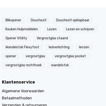
Blikopener
Douchezit
Douchezit opklapbaar
Keuken Hulpmiddelen
Lezen
Lezen en schrijven
Opener Vitility
Vergrootglas staand
Wandelstok Flexyfoot
ledverlichting
lenzen
opener
vergrootglas
vergrootglas pocket
vergrootglas rechthoek
wandelstok
Klantenservice
Algemene Voorwaarden
Betaalmethoden
Verzenden & retourneren