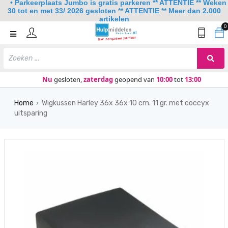
• Parkeerplaats Jumbo is gratis parkeren ** ATTENTIE ** Weken
30 tot en met 33/ 2026 gesloten ** ATTENTIE ** Meer dan 2.000
artikelen
0
Home
Mobiliteit
Slaapkamer
Nu
gesloten,
zaterdag
geopend van
10:00
tot
13:00
Sanitair
Home
Wigkussen Harley 36x 36x 10 cm. 11 gr. met coccyx
›
uitsparing
Keuken
Lezen en schrijven
Meer
Over ons
Contact