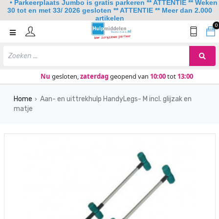
• Parkeerplaats Jumbo is gratis parkeren ** ATTENTIE ** Weken
30 tot en met 33/ 2026 gesloten ** ATTENTIE ** Meer dan 2.000
artikelen
0
Home
Mobiliteit
Slaapkamer
Nu
gesloten,
zaterdag
geopend van
10:00
tot
13:00
Sanitair
Home
Aan- en uittrekhulp HandyLegs- M incl. glijzak en
›
matje
Keuken
Lezen en schrijven
Meer
Over ons
Contact