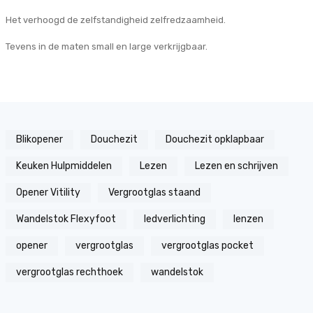
Het verhoogd de zelfstandigheid zelfredzaamheid.
Tevens in de maten small en large verkrijgbaar.
Blikopener
Douchezit
Douchezit opklapbaar
Keuken Hulpmiddelen
Lezen
Lezen en schrijven
Opener Vitility
Vergrootglas staand
Wandelstok Flexyfoot
ledverlichting
lenzen
opener
vergrootglas
vergrootglas pocket
vergrootglas rechthoek
wandelstok