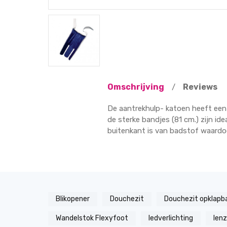
Omschrijving
Reviews
/
De aantrekhulp- katoen heeft een 
de sterke bandjes (81 cm.) zijn ide
buitenkant is van badstof waardoor
Blikopener
Douchezit
Douchezit opklapb
Wandelstok Flexyfoot
ledverlichting
len