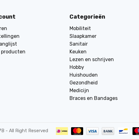
ccount
Categorieën
ren
Mobiliteit
tellingen
Slaapkamer
anglijst
Sanitair
k producten
Keuken
Lezen en schrijven
Hobby
Huishouden
Gezondheid
Medicijn
Braces en Bandages
7B
- All Right Reserved