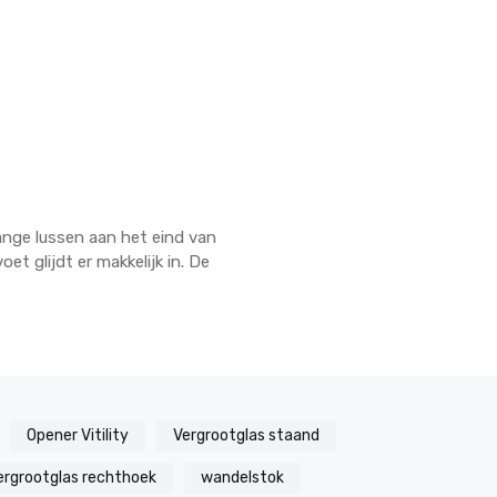
ange lussen aan het eind van
et glijdt er makkelijk in. De
Opener Vitility
Vergrootglas staand
ergrootglas rechthoek
wandelstok