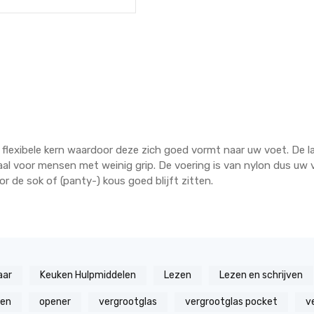
flexibele kern waardoor deze zich goed vormt naar uw voet. De l
aal voor mensen met weinig grip. De voering is van nylon dus uw vo
 de sok of (panty-) kous goed blijft zitten.
aar
Keuken Hulpmiddelen
Lezen
Lezen en schrijven
zen
opener
vergrootglas
vergrootglas pocket
v