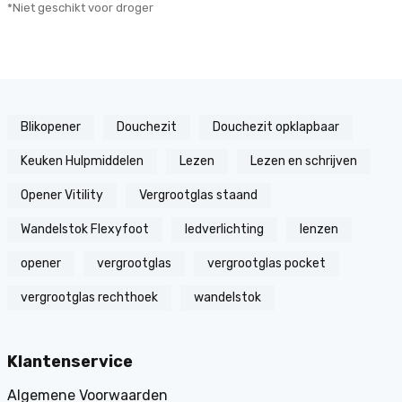
*Niet geschikt voor droger
Blikopener
Douchezit
Douchezit opklapbaar
Keuken Hulpmiddelen
Lezen
Lezen en schrijven
Opener Vitility
Vergrootglas staand
Wandelstok Flexyfoot
ledverlichting
lenzen
opener
vergrootglas
vergrootglas pocket
vergrootglas rechthoek
wandelstok
Klantenservice
Algemene Voorwaarden