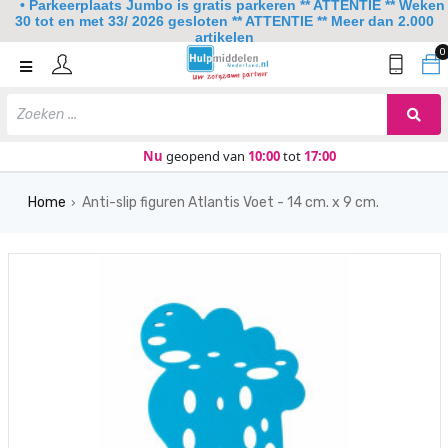
• Parkeerplaats Jumbo is gratis parkeren ** ATTENTIE ** Weken
30 tot en met 33/ 2026 gesloten ** ATTENTIE ** Meer dan 2.000
artikelen
0
Home
Mobiliteit
Slaapkamer
Nu
geopend van
10:00
tot
17:00
Sanitair
Home
Anti-slip figuren Atlantis Voet - 14 cm. x 9 cm.
›
Keuken
Lezen en schrijven
Meer
Over ons
Contact