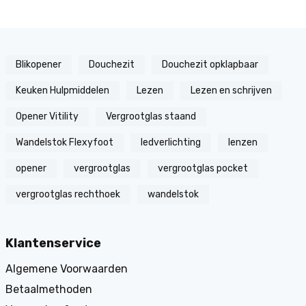
Blikopener
Douchezit
Douchezit opklapbaar
Keuken Hulpmiddelen
Lezen
Lezen en schrijven
Opener Vitility
Vergrootglas staand
Wandelstok Flexyfoot
ledverlichting
lenzen
opener
vergrootglas
vergrootglas pocket
vergrootglas rechthoek
wandelstok
Klantenservice
Algemene Voorwaarden
Betaalmethoden