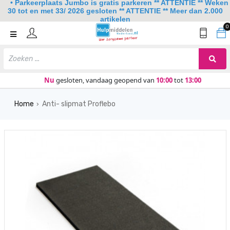
• Parkeerplaats Jumbo is gratis parkeren ** ATTENTIE ** Weken
30 tot en met 33/ 2026 gesloten ** ATTENTIE ** Meer dan 2.000
artikelen
0
Home
Mobiliteit
Slaapkamer
Nu
gesloten, vandaag geopend van
10:00
tot
13:00
Sanitair
Home
Anti- slipmat Proflebo
›
Keuken
Lezen en schrijven
Meer
Over ons
Contact