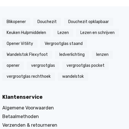
Blikopener
Douchezit
Douchezit opklapbaar
Keuken Hulpmiddelen
Lezen
Lezen en schrijven
Opener Vitility
Vergrootglas staand
Wandelstok Flexyfoot
ledverlichting
lenzen
opener
vergrootglas
vergrootglas pocket
vergrootglas rechthoek
wandelstok
Klantenservice
Algemene Voorwaarden
Betaalmethoden
Verzenden & retourneren