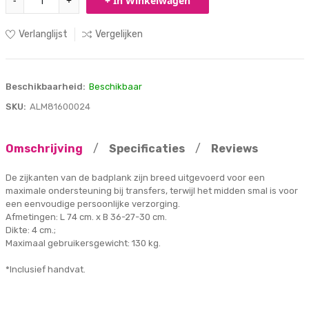
-
+
+ In Winkelwagen
Verlanglijst
Vergelijken
Beschikbaarheid:
Beschikbaar
SKU:
ALM81600024
Omschrijving
/
Specificaties
/
Reviews
De zijkanten van de badplank zijn breed uitgevoerd voor een
maximale ondersteuning bij transfers, terwijl het midden smal is voor
een eenvoudige persoonlijke verzorging.
Afmetingen: L 74 cm. x B 36-27-30 cm.
Dikte: 4 cm.;
Maximaal gebruikersgewicht: 130 kg.
*Inclusief handvat.