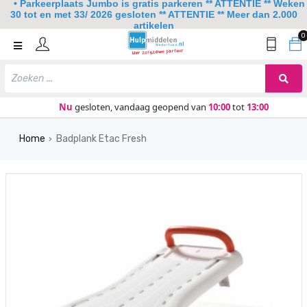
• Parkeerplaats Jumbo is gratis parkeren ** ATTENTIE ** Weken
30 tot en met 33/ 2026 gesloten ** ATTENTIE ** Meer dan 2.000
artikelen
0
Home
Mobiliteit
Slaapkamer
Nu
gesloten, vandaag geopend van
10:00
tot
13:00
Sanitair
Home
Badplank Etac Fresh
›
Keuken
Lezen en schrijven
Meer
Over ons
Contact