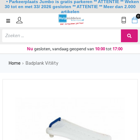
• Parkeerplaats Jumbo is gratis parkeren ** ATTENTIE ** Weken
30 tot en met 33/ 2026 gesloten ** ATTENTIE ** Meer dan 2.000
artikelen
0
Home
Mobiliteit
Slaapkamer
Nu
gesloten, vandaag geopend van
10:00
tot
17:00
Sanitair
Home
Badplank Vitility
›
Keuken
Lezen en schrijven
Meer
Over ons
Contact