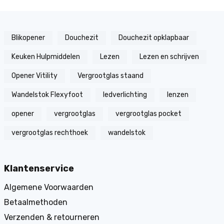
Blikopener
Douchezit
Douchezit opklapbaar
Keuken Hulpmiddelen
Lezen
Lezen en schrijven
Opener Vitility
Vergrootglas staand
Wandelstok Flexyfoot
ledverlichting
lenzen
opener
vergrootglas
vergrootglas pocket
vergrootglas rechthoek
wandelstok
Klantenservice
Algemene Voorwaarden
Betaalmethoden
Verzenden & retourneren