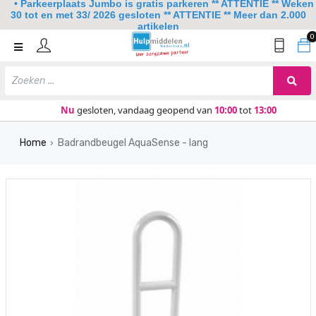
• Parkeerplaats Jumbo is gratis parkeren ** ATTENTIE ** Weken
30 tot en met 33/ 2026 gesloten ** ATTENTIE ** Meer dan 2.000
artikelen
0
Home
Mobiliteit
Slaapkamer
Nu
gesloten, vandaag geopend van
10:00
tot
13:00
Sanitair
Home
Badrandbeugel AquaSense - lang
›
Keuken
Lezen en schrijven
Meer
Over ons
Contact