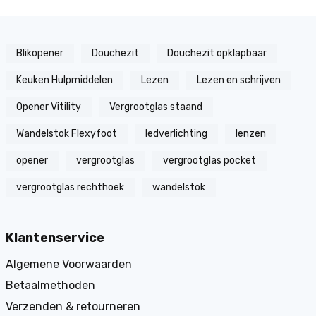
Blikopener
Douchezit
Douchezit opklapbaar
Keuken Hulpmiddelen
Lezen
Lezen en schrijven
Opener Vitility
Vergrootglas staand
Wandelstok Flexyfoot
ledverlichting
lenzen
opener
vergrootglas
vergrootglas pocket
vergrootglas rechthoek
wandelstok
Klantenservice
Algemene Voorwaarden
Betaalmethoden
Verzenden & retourneren