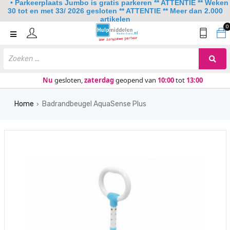
• Parkeerplaats Jumbo is gratis parkeren ** ATTENTIE ** Weken
30 tot en met 33/ 2026 gesloten ** ATTENTIE ** Meer dan 2.000
artikelen
0
Home
Mobiliteit
Slaapkamer
Nu
gesloten,
zaterdag
geopend van
10:00
tot
13:00
Sanitair
Home
Badrandbeugel AquaSense Plus
›
Keuken
Lezen en schrijven
Meer
Over ons
Contact