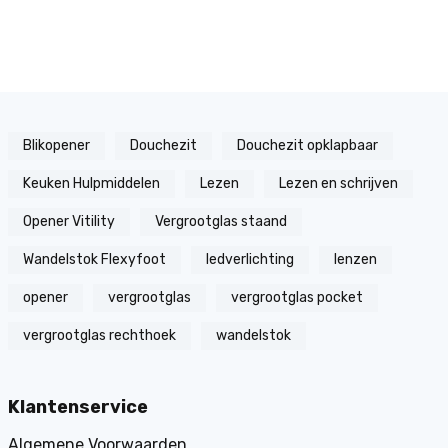
Blikopener
Douchezit
Douchezit opklapbaar
Keuken Hulpmiddelen
Lezen
Lezen en schrijven
Opener Vitility
Vergrootglas staand
Wandelstok Flexyfoot
ledverlichting
lenzen
opener
vergrootglas
vergrootglas pocket
vergrootglas rechthoek
wandelstok
Klantenservice
Algemene Voorwaarden