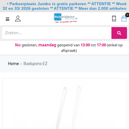
• Parkeerplaats Jumbo is gratis parkeren ** ATTENTIE ** Week
32 en 33/ 2026 gesloten ** ATTENTIE ** Meer dan 2.000 artikelen
0
Home
Mobiliteit
Slaapkamer
Nu
gesloten,
maandag
geopend van
13:00
tot
17:00
(enkel op
afspraak)
Sanitair
Home
Badspons EZ
Keuken
›
Lezen en schrijven
Meer
Over ons
Contact