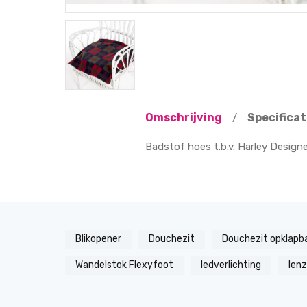
Omschrijving
Specificat
/
Badstof hoes t.b.v. Harley Designe
Blikopener
Douchezit
Douchezit opklapb
Wandelstok Flexyfoot
ledverlichting
len