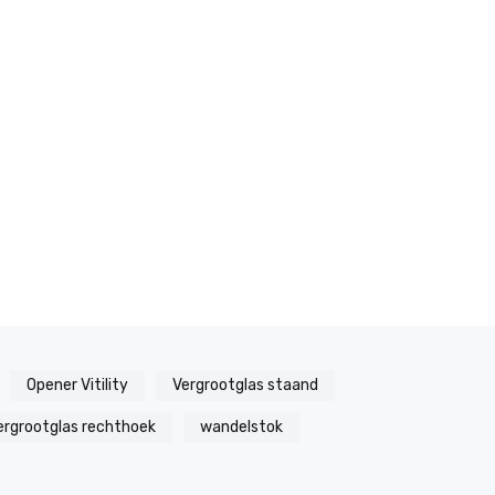
Opener Vitility
Vergrootglas staand
ergrootglas rechthoek
wandelstok