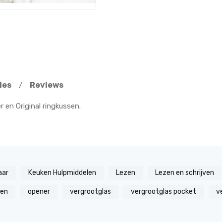
ies
Reviews
/
r en Original ringkussen.
aar
Keuken Hulpmiddelen
Lezen
Lezen en schrijven
zen
opener
vergrootglas
vergrootglas pocket
v