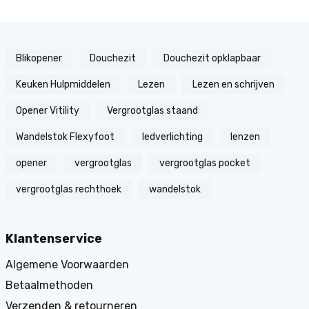
Blikopener
Douchezit
Douchezit opklapbaar
Keuken Hulpmiddelen
Lezen
Lezen en schrijven
Opener Vitility
Vergrootglas staand
Wandelstok Flexyfoot
ledverlichting
lenzen
opener
vergrootglas
vergrootglas pocket
vergrootglas rechthoek
wandelstok
Klantenservice
Algemene Voorwaarden
Betaalmethoden
Verzenden & retourneren