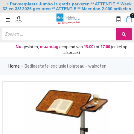
• Parkeerplaats Jumbo is gratis parkeren ** ATTENTIE ** Week
32 en 33/ 2026 gesloten ** ATTENTIE ** Meer dan 2.000 artikelen
0
Home
Mobiliteit
Slaapkamer
Nu
gesloten,
maandag
geopend van
13:00
tot
17:00
(enkel op
afspraak)
Sanitair
Home
Bedleestafel exclusief plateau - walnoten
Keuken
›
Lezen en schrijven
Meer
Over ons
Contact