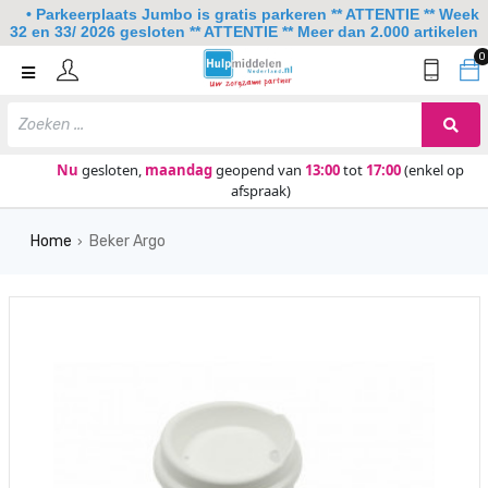
• Parkeerplaats Jumbo is gratis parkeren ** ATTENTIE ** Week
32 en 33/ 2026 gesloten ** ATTENTIE ** Meer dan 2.000 artikelen
0
Home
Mobiliteit
Slaapkamer
Nu
gesloten,
maandag
geopend van
13:00
tot
17:00
(enkel op
afspraak)
Sanitair
Home
Beker Argo
Keuken
›
Lezen en schrijven
Meer
Over ons
Contact