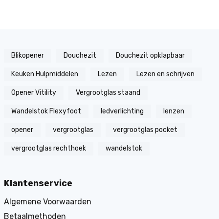
Blikopener
Douchezit
Douchezit opklapbaar
Keuken Hulpmiddelen
Lezen
Lezen en schrijven
Opener Vitility
Vergrootglas staand
Wandelstok Flexyfoot
ledverlichting
lenzen
opener
vergrootglas
vergrootglas pocket
vergrootglas rechthoek
wandelstok
Klantenservice
Algemene Voorwaarden
Betaalmethoden