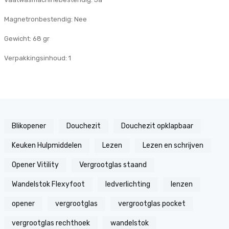
Magnetronbestendig: Nee
Gewicht: 68 gr
Verpakkingsinhoud: 1
Blikopener
Douchezit
Douchezit opklapbaar
Keuken Hulpmiddelen
Lezen
Lezen en schrijven
Opener Vitility
Vergrootglas staand
Wandelstok Flexyfoot
ledverlichting
lenzen
opener
vergrootglas
vergrootglas pocket
vergrootglas rechthoek
wandelstok