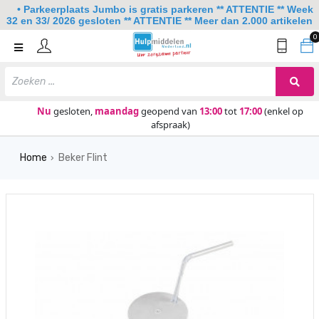
• Parkeerplaats Jumbo is gratis parkeren ** ATTENTIE ** Week
32 en 33/ 2026 gesloten ** ATTENTIE ** Meer dan 2.000 artikelen
0
Home
Mobiliteit
Slaapkamer
Nu
gesloten,
maandag
geopend van
13:00
tot
17:00
(enkel op
afspraak)
Sanitair
Home
Beker Flint
Keuken
›
Lezen en schrijven
Meer
Over ons
Contact