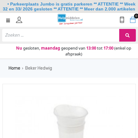
• Parkeerplaats Jumbo is gratis parkeren ** ATTENTIE ** Week
32 en 33/ 2026 gesloten ** ATTENTIE ** Meer dan 2.000 artikelen
0
Home
Mobiliteit
Slaapkamer
Nu
gesloten,
maandag
geopend van
13:00
tot
17:00
(enkel op
afspraak)
Sanitair
Home
Beker Hedwig
Keuken
›
Lezen en schrijven
Meer
Over ons
Contact