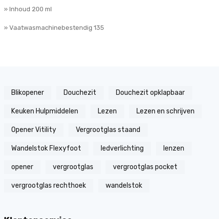
» Inhoud 200 ml
» Vaatwasmachinebestendig 135
Blikopener
Douchezit
Douchezit opklapbaar
Keuken Hulpmiddelen
Lezen
Lezen en schrijven
Opener Vitility
Vergrootglas staand
Wandelstok Flexyfoot
ledverlichting
lenzen
opener
vergrootglas
vergrootglas pocket
vergrootglas rechthoek
wandelstok