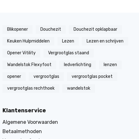
Blikopener
Douchezit
Douchezit opklapbaar
Keuken Hulpmiddelen
Lezen
Lezen en schrijven
Opener Vitility
Vergrootglas staand
Wandelstok Flexyfoot
ledverlichting
lenzen
opener
vergrootglas
vergrootglas pocket
vergrootglas rechthoek
wandelstok
Klantenservice
Algemene Voorwaarden
Betaalmethoden