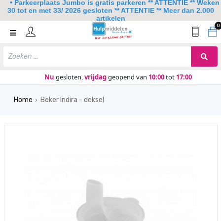
• Parkeerplaats Jumbo is gratis parkeren ** ATTENTIE ** Weken
30 tot en met 33/ 2026 gesloten ** ATTENTIE ** Meer dan 2.000
artikelen
0
Home
Mobiliteit
Slaapkamer
Nu
gesloten,
vrijdag
geopend van
10:00
tot
17:00
Sanitair
Home
Beker Indira - deksel
›
Keuken
Lezen en schrijven
Meer
Over ons
Contact