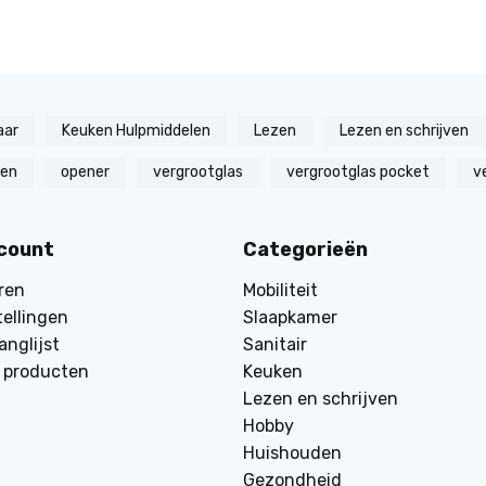
aar
Keuken Hulpmiddelen
Lezen
Lezen en schrijven
zen
opener
vergrootglas
vergrootglas pocket
v
ccount
Categorieën
ren
Mobiliteit
tellingen
Slaapkamer
anglijst
Sanitair
k producten
Keuken
Lezen en schrijven
Hobby
Huishouden
Gezondheid