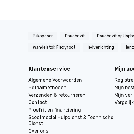
Blikopener
Douchezit
Douchezit opklapb
Wandelstok Flexyfoot
ledverlichting
len
Klantenservice
Mijn a
Algemene Voorwaarden
Registre
Betaalmethoden
Mijn bes
Verzenden & retourneren
Mijn verl
Contact
Vergelij
Proefrit en financiering
Scootmobiel Hulpdienst & Technische
Dienst
Over ons