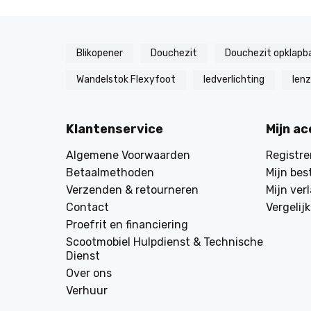
Blikopener
Douchezit
Douchezit opklapb
Wandelstok Flexyfoot
ledverlichting
len
Klantenservice
Mijn a
Algemene Voorwaarden
Registre
Betaalmethoden
Mijn bes
Verzenden & retourneren
Mijn verl
Contact
Vergelij
Proefrit en financiering
Scootmobiel Hulpdienst & Technische
Dienst
Over ons
Verhuur