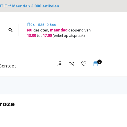
IE ** Meer dan 2.000 artikelen
06 - 526 10 866
Nu
gesloten,
maandag
geopend van
13:00
tot
17:00
(enkel op afspraak)
0
Contact
 roze