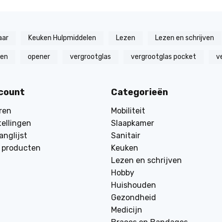
aar
Keuken Hulpmiddelen
Lezen
Lezen en schrijven
zen
opener
vergrootglas
vergrootglas pocket
v
ccount
Categorieën
ren
Mobiliteit
tellingen
Slaapkamer
anglijst
Sanitair
k producten
Keuken
Lezen en schrijven
Hobby
Huishouden
Gezondheid
Medicijn