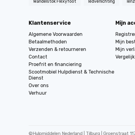
Wandelstok Flexyfoot
ledverlichting
len
Klantenservice
Mijn a
Algemene Voorwaarden
Registre
Betaalmethoden
Mijn bes
Verzenden & retourneren
Mijn verl
Contact
Vergelij
Proefrit en financiering
Scootmobiel Hulpdienst & Technische
Dienst
Over ons
Verhuur
©
Hulpmiddelen Nederland | Tilburg | Groenstraat 11