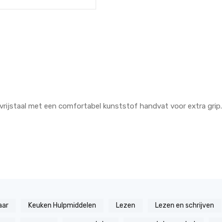
tvrijstaal met een comfortabel kunststof handvat voor extra grip
aar
Keuken Hulpmiddelen
Lezen
Lezen en schrijven