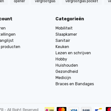
zen
opener
vergrootglas
vergrootglas pocket
v
ccount
Categorieën
ren
Mobiliteit
tellingen
Slaapkamer
anglijst
Sanitair
k producten
Keuken
Lezen en schrijven
Hobby
Huishouden
Gezondheid
Medicijn
Braces en Bandages
7B
- All Right Reserved