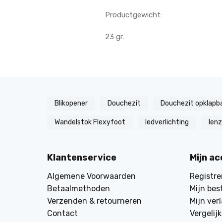
Productgewicht:
23 gr.
Blikopener
Douchezit
Douchezit opklapb
Wandelstok Flexyfoot
ledverlichting
len
Klantenservice
Mijn a
Algemene Voorwaarden
Registre
Betaalmethoden
Mijn bes
Verzenden & retourneren
Mijn verl
Contact
Vergelij