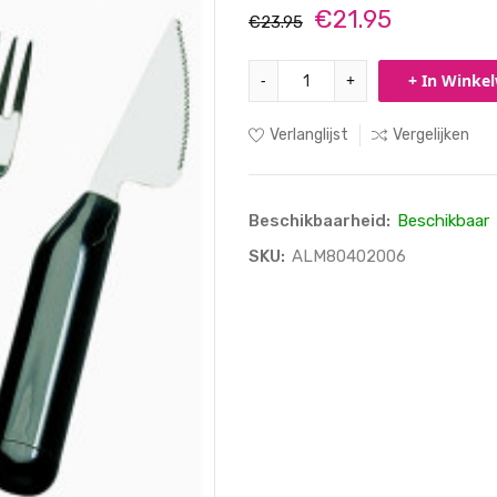
€21.95
€23.95
-
+
+ In Winke
Verlanglijst
Vergelijken
Beschikbaarheid:
Beschikbaar
SKU:
ALM80402006