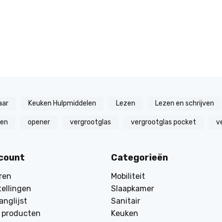
aar
Keuken Hulpmiddelen
Lezen
Lezen en schrijven
zen
opener
vergrootglas
vergrootglas pocket
v
ccount
Categorieën
ren
Mobiliteit
tellingen
Slaapkamer
anglijst
Sanitair
k producten
Keuken