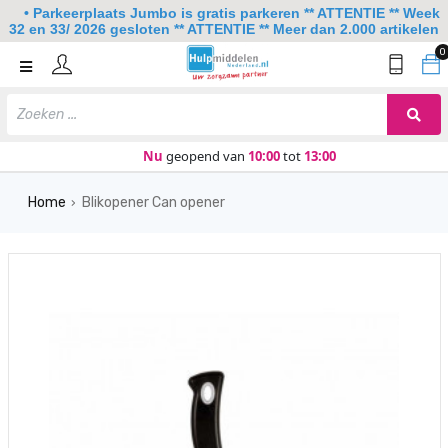
• Parkeerplaats Jumbo is gratis parkeren ** ATTENTIE ** Week
32 en 33/ 2026 gesloten ** ATTENTIE ** Meer dan 2.000 artikelen
0
Home
Mobiliteit
Slaapkamer
Nu
geopend van
10:00
tot
13:00
Sanitair
Home
Blikopener Can opener
›
Keuken
Lezen en schrijven
Meer
Over ons
Contact