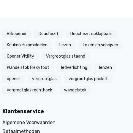
Blikopener
Douchezit
Douchezit opklapbaar
Keuken Hulpmiddelen
Lezen
Lezen en schrijven
Opener Vitility
Vergrootglas staand
Wandelstok Flexyfoot
ledverlichting
lenzen
opener
vergrootglas
vergrootglas pocket
vergrootglas rechthoek
wandelstok
Klantenservice
Algemene Voorwaarden
Betaalmethoden