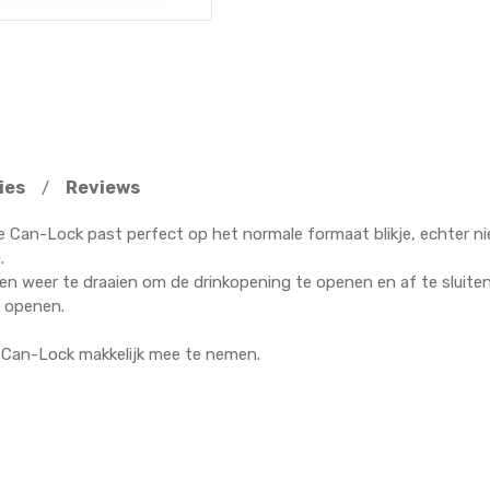
ies
Reviews
/
e Can-Lock past perfect op het normale formaat blikje, echter nie
.
en weer te draaien om de drinkopening te openen en af te sluite
e openen.
 Can-Lock makkelijk mee te nemen.