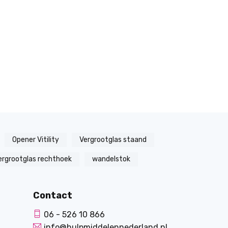
Opener Vitility
Vergrootglas staand
ergrootglas rechthoek
wandelstok
Contact
06 - 526 10 866
info@hulpmiddelennederland.nl