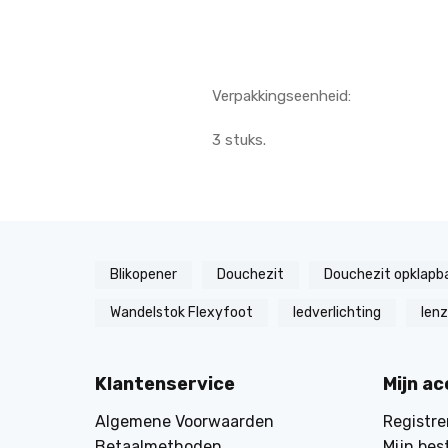
Verpakkingseenheid:
3 stuks.
Blikopener
Douchezit
Douchezit opklapb
Wandelstok Flexyfoot
ledverlichting
len
Klantenservice
Mijn a
Algemene Voorwaarden
Registre
Betaalmethoden
Mijn bes