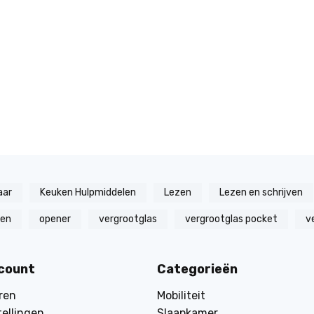
aar
Keuken Hulpmiddelen
Lezen
Lezen en schrijven
zen
opener
vergrootglas
vergrootglas pocket
v
ccount
Categorieën
ren
Mobiliteit
tellingen
Slaapkamer