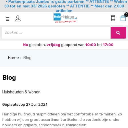
• Parkeerplaats Jumbo is gratis parkeren ** ATTENTIE ** Weken
30 tot en met 33/ 2026 gesloten ** ATTENTIE ** Meer dan 2.000
artikelen
0
Home
Mobiliteit
Slaapkamer
Nu
gesloten,
vrijdag
geopend van
10:00
tot
17:00
Sanitair
Home
Blog
›
Keuken
Blog
Lezen en schrijven
Meer
Huishouden & Wonen
Over ons
Geplaatst op
27 Juli 2021
Handige huidhoud hulpmiddelen om het confortabeler te maken. Zo
Contact
hebben wij een groot assortiment artikelen die verdeeld zijn onder
houders en grijpers, schoonmaak hulpmiddelen.