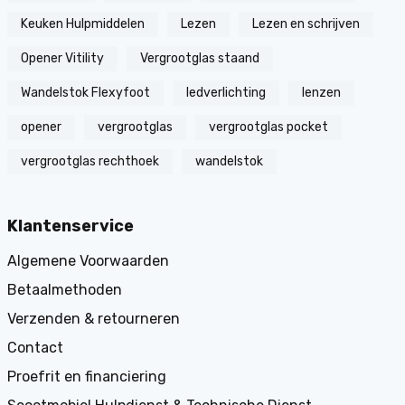
Keuken Hulpmiddelen
Lezen
Lezen en schrijven
Opener Vitility
Vergrootglas staand
Wandelstok Flexyfoot
ledverlichting
lenzen
opener
vergrootglas
vergrootglas pocket
vergrootglas rechthoek
wandelstok
Klantenservice
Algemene Voorwaarden
Betaalmethoden
Verzenden & retourneren
Contact
Proefrit en financiering