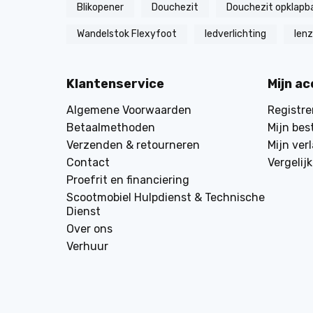
Blikopener
Douchezit
Douchezit opklapb
Wandelstok Flexyfoot
ledverlichting
len
Klantenservice
Mijn a
Algemene Voorwaarden
Registre
Betaalmethoden
Mijn bes
Verzenden & retourneren
Mijn verl
Contact
Vergelij
Proefrit en financiering
Scootmobiel Hulpdienst & Technische
Dienst
Over ons
Verhuur