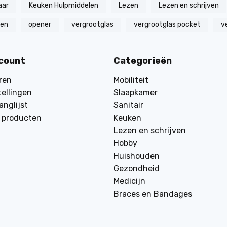
aar
Keuken Hulpmiddelen
Lezen
Lezen en schrijven
zen
opener
vergrootglas
vergrootglas pocket
v
ccount
Categorieën
ren
Mobiliteit
tellingen
Slaapkamer
anglijst
Sanitair
k producten
Keuken
Lezen en schrijven
Hobby
Huishouden
Gezondheid
Medicijn
Braces en Bandages