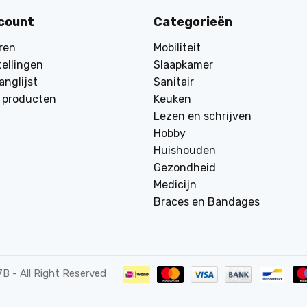
ccount
Categorieën
ren
Mobiliteit
tellingen
Slaapkamer
anglijst
Sanitair
k producten
Keuken
Lezen en schrijven
Hobby
Huishouden
Gezondheid
Medicijn
Braces en Bandages
7B
- All Right Reserved