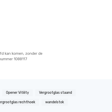
ofd kan komen, zonder de
elnummer 1088117
Opener Vitility
Vergrootglas staand
ergrootglas rechthoek
wandelstok