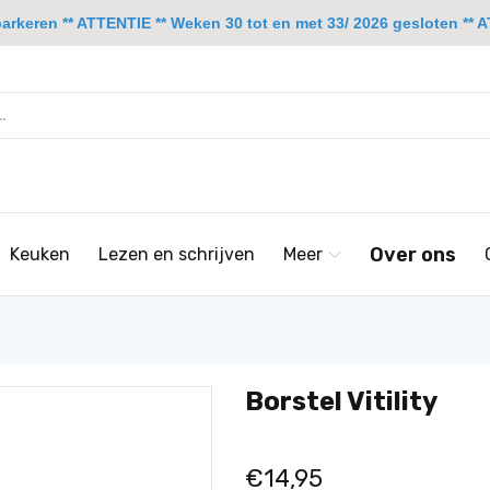
rkeren ** ATTENTIE ** Weken 30 tot en met 33/ 2026 gesloten ** A
Over ons
Keuken
Lezen en schrijven
Meer
Borstel Vitility
€14,95