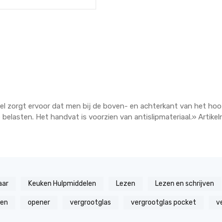
 zorgt ervoor dat men bij de boven- en achterkant van het ho
belasten. Het handvat is voorzien van antislipmateriaal.» Artik
aar
Keuken Hulpmiddelen
Lezen
Lezen en schrijven
zen
opener
vergrootglas
vergrootglas pocket
v