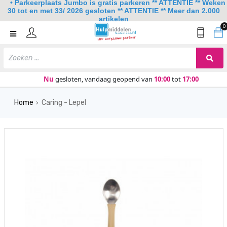
• Parkeerplaats Jumbo is gratis parkeren ** ATTENTIE ** Weken
30 tot en met 33/ 2026 gesloten ** ATTENTIE ** Meer dan 2.000
artikelen
0
Home
Mobiliteit
Slaapkamer
Nu
gesloten, vandaag geopend van
10:00
tot
17:00
Sanitair
Home
Caring - Lepel
›
Keuken
Lezen en schrijven
Meer
Over ons
Contact