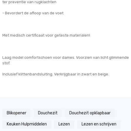
ter preventie van rugklachten
- Bevordert de afloop van de voet
Met medisch certificaat voor geteste materialen!
Laag model comfortschoen voor dames. Voorzien van licht glimmende
stof.
Inclusief klittenbandsluiting. Verkrijgbaar in zwart en beige.
Blikopener
Douchezit
Douchezit opklapbaar
Keuken Hulpmiddelen
Lezen
Lezen en schrijven