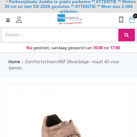
• Parkeerplaats Jumbo is gratis parkeren ** ATTENTIE ** Weken
30 tot en met 33/ 2026 gesloten ** ATTENTIE ** Meer dan 2.000
artikelen
0
Home
Mobiliteit
Slaapkamer
Nu
gesloten, vandaag geopend van
10:00
tot
17:00
Sanitair
Home
Comfortschoen MSF Olivia beige- maat 40 voor
›
dames
Keuken
Lezen en schrijven
Meer
Over ons
Contact