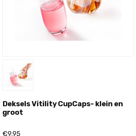
Deksels Vitility CupCaps- klein en
groot
€9,95