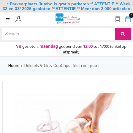
• Parkeerplaats Jumbo is gratis parkeren ** ATTENTIE ** Week
32 en 33/ 2026 gesloten ** ATTENTIE ** Meer dan 2.000 artikelen
0
Home
Mobiliteit
Slaapkamer
Nu
gesloten,
maandag
geopend van
13:00
tot
17:00
(enkel op
afspraak)
Sanitair
Home
Deksels Vitility CupCaps- klein en groot
Keuken
›
Lezen en schrijven
Meer
Over ons
Contact