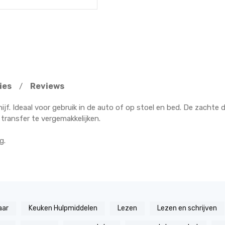
ies
Reviews
/
ijf. Ideaal voor gebruik in de auto of op stoel en bed. De zachte 
ransfer te vergemakkelijken.
g.
aar
Keuken Hulpmiddelen
Lezen
Lezen en schrijven