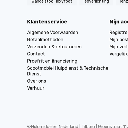
Wandelstok Flexyfoot
ledverlichting
len
Klantenservice
Mijn a
Algemene Voorwaarden
Registre
Betaalmethoden
Mijn bes
Verzenden & retourneren
Mijn verl
Contact
Vergelij
Proefrit en financiering
Scootmobiel Hulpdienst & Technische
Dienst
Over ons
Verhuur
©
Hulpmiddelen Nederland | Tilburg | Groenstraat 11