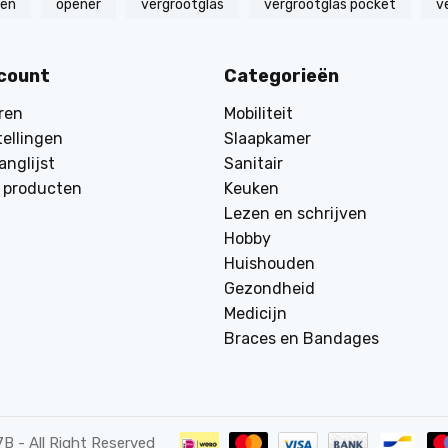
zen
opener
vergrootglas
vergrootglas pocket
v
ccount
Categorieën
ren
Mobiliteit
tellingen
Slaapkamer
anglijst
Sanitair
k producten
Keuken
Lezen en schrijven
Hobby
Huishouden
Gezondheid
Medicijn
Braces en Bandages
7B
- All Right Reserved