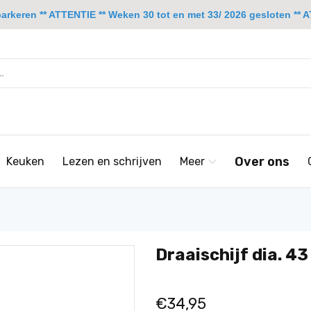
rkeren ** ATTENTIE ** Weken 30 tot en met 33/ 2026 gesloten ** A
Over ons
Keuken
Lezen en schrijven
Meer
Draaischijf dia. 43
€34,95