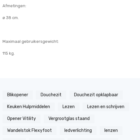
Afmetingen:
ø 38 cm.
Maximaal gebruikersgewicht:
115 kg.
Blikopener
Douchezit
Douchezit opklapbaar
Keuken Hulpmiddelen
Lezen
Lezen en schrijven
Opener Vitility
Vergrootglas staand
Wandelstok Flexyfoot
ledverlichting
lenzen