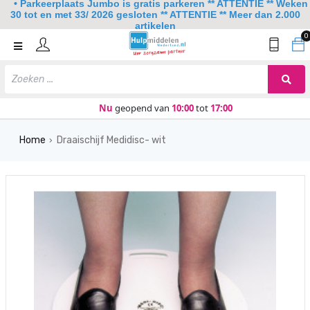
• Parkeerplaats Jumbo is gratis parkeren ** ATTENTIE ** Weken
30 tot en met 33/ 2026 gesloten ** ATTENTIE ** Meer dan 2.000
artikelen
0
Home
Mobiliteit
Slaapkamer
Nu
geopend van
10:00
tot
17:00
Sanitair
Home
Draaischijf Medidisc- wit
›
Keuken
Lezen en schrijven
Meer
Over ons
Contact