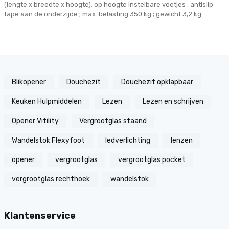
(lengte x breedte x hoogte); op hoogte instelbare voetjes ; antislip
tape aan de onderzijde ; max. belasting 350 kg.; gewicht 3,2 kg.
Blikopener
Douchezit
Douchezit opklapbaar
Keuken Hulpmiddelen
Lezen
Lezen en schrijven
Opener Vitility
Vergrootglas staand
Wandelstok Flexyfoot
ledverlichting
lenzen
opener
vergrootglas
vergrootglas pocket
vergrootglas rechthoek
wandelstok
Klantenservice