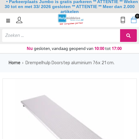
• Parkeerplaats Jumbo is gratis parkeren ** ATTENTIE ** Weken
30 tot en met 33/ 2026 gesloten ** ATTENTIE ** Meer dan 2.000
artikelen
0
Home
Mobiliteit
Slaapkamer
Nu
gesloten, vandaag geopend van
10:00
tot
17:00
Sanitair
Home
Drempelhulp Doorstep aluminium 76x 21 cm.
›
Keuken
Lezen en schrijven
Meer
Over ons
Contact