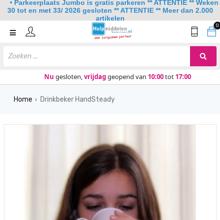
• Parkeerplaats Jumbo is gratis parkeren ** ATTENTIE ** Weken
30 tot en met 33/ 2026 gesloten ** ATTENTIE ** Meer dan 2.000
artikelen
0
Home
Mobiliteit
Slaapkamer
Nu
gesloten,
vrijdag
geopend van
10:00
tot
17:00
Sanitair
Home
Drinkbeker HandSteady
›
Keuken
Lezen en schrijven
Meer
Over ons
Contact