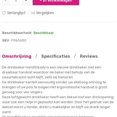
-
+
+ In Winkelwagen
Verlanglijst
Vergelijken
Beschikbaarheid:
Beschikbaar
SKU:
PR65680
Omschrijving
/
Specificaties
/
Reviews
De drinkbeker HandSteady is een nieuwe drinkbeker met een
draaibaar handvat waardoor de beker met behulp van de
zwaartekracht recht blijft, zelfs bij tremoren.
De drinkbeker kantelt eenvoudig zonder uw elleboog omhoog te
brengen of uw pols te buigen.Het ergonomische handvat is groot
genoeg voor vier vingers.
Deze lichtgewicht drinkbeker heeft een deksel met een drinkopening
waar ook een rietje in geplaatst kan worden. Door het gebruik van de
deksel morst u minder, drinkt u makkelijker en blijft uw drank langer
warm.
De HandSteady is geschikt voor personen met: tremoren,