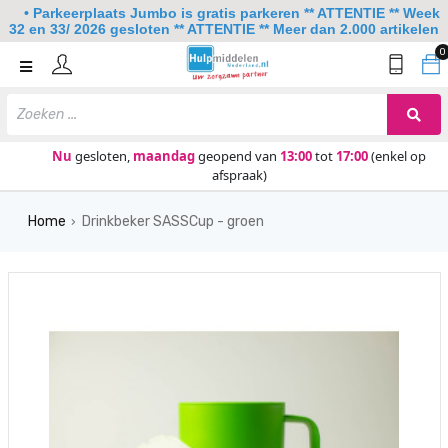
• Parkeerplaats Jumbo is gratis parkeren ** ATTENTIE ** Week
32 en 33/ 2026 gesloten ** ATTENTIE ** Meer dan 2.000 artikelen
0
Home
Mobiliteit
Slaapkamer
Nu
gesloten,
maandag
geopend van
13:00
tot
17:00
(enkel op
afspraak)
Sanitair
Home
Drinkbeker SASSCup - groen
Keuken
›
Lezen en schrijven
Meer
Over ons
Contact