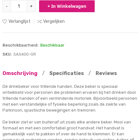
-
+
+ In Winkelwagen
Verlanglijst
Vergelijken
Beschikbaarheid:
Beschikbaar
SKU:
SAS400-GR
Omschrijving
/
Specificaties
/
Reviews
Dé drinkbeker voor trillende handen. Deze beker is speciaal
ontwikkeld voor personen die problemen ervaren bij het drinken door
trillende handen of een verminderde motoriek. Bijvoorbeeld personen
met een verstandelijke of fysieke beperking zoals de ziekte van
Parkinson, spastische bewegingen en tremoren.
De beker ziet er van buitenaf uit zoals elke andere beker. Mooi van
formaat en met een comfortabel groot handvat. Het handvat is
gemakkelijk vast te pakken of over de hand te klemmen. Er kan
normaal uit gedronken worden, zonder gebruik van rietjes, tuitjes of