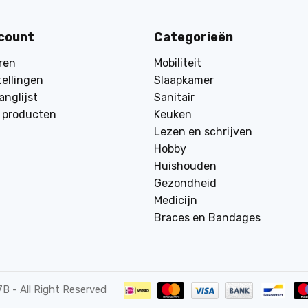
ccount
Categorieën
ren
Mobiliteit
tellingen
Slaapkamer
anglijst
Sanitair
k producten
Keuken
Lezen en schrijven
Hobby
Huishouden
Gezondheid
Medicijn
Braces en Bandages
7B
- All Right Reserved