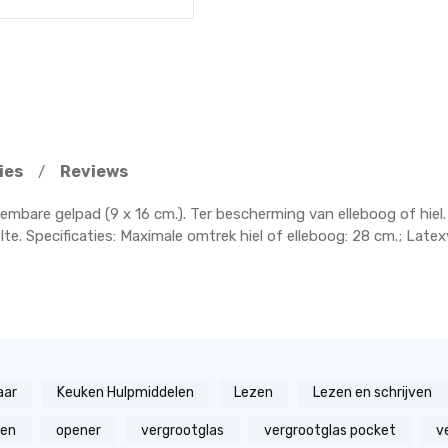
ies
Reviews
/
embare gelpad (9 x 16 cm.). Ter bescherming van elleboog of hiel.
te. Specificaties: Maximale omtrek hiel of elleboog: 28 cm.; Latexv
aar
Keuken Hulpmiddelen
Lezen
Lezen en schrijven
zen
opener
vergrootglas
vergrootglas pocket
v