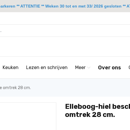
rkeren ** ATTENTIE ** Weken 30 tot en met 33/ 2026 gesloten ** A
Over ons
Keuken
Lezen en schrijven
Meer
le omtrek 28 cm.
Elleboog-hiel bes
omtrek 28 cm.