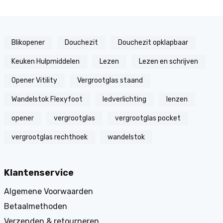
Blikopener
Douchezit
Douchezit opklapbaar
Keuken Hulpmiddelen
Lezen
Lezen en schrijven
Opener Vitility
Vergrootglas staand
Wandelstok Flexyfoot
ledverlichting
lenzen
opener
vergrootglas
vergrootglas pocket
vergrootglas rechthoek
wandelstok
Klantenservice
Algemene Voorwaarden
Betaalmethoden
Verzenden & retourneren