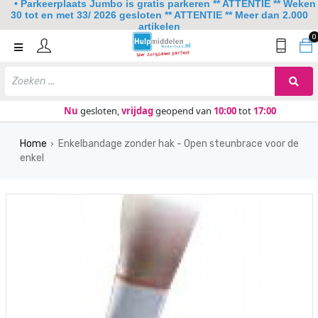
• Parkeerplaats Jumbo is gratis parkeren ** ATTENTIE ** Weken
30 tot en met 33/ 2026 gesloten ** ATTENTIE ** Meer dan 2.000
artikelen
0
Home
Mobiliteit
Slaapkamer
Nu
gesloten,
vrijdag
geopend van
10:00
tot
17:00
Sanitair
Home
Enkelbandage zonder hak - Open steunbrace voor de
›
enkel
Keuken
Lezen en schrijven
Meer
Over ons
Contact