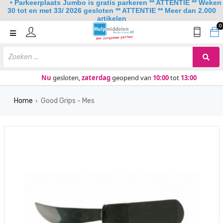
• Parkeerplaats Jumbo is gratis parkeren ** ATTENTIE ** Weken
30 tot en met 33/ 2026 gesloten ** ATTENTIE ** Meer dan 2.000
artikelen
0
Home
Mobiliteit
Slaapkamer
Nu
gesloten,
zaterdag
geopend van
10:00
tot
13:00
Sanitair
Home
Good Grips - Mes
›
Keuken
Lezen en schrijven
Meer
Over ons
Contact