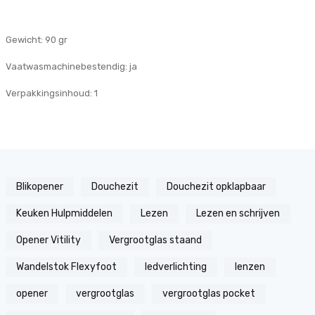
Gewicht: 90 gr
Vaatwasmachinebestendig: ja
Verpakkingsinhoud: 1
Blikopener
Douchezit
Douchezit opklapbaar
Keuken Hulpmiddelen
Lezen
Lezen en schrijven
Opener Vitility
Vergrootglas staand
Wandelstok Flexyfoot
ledverlichting
lenzen
opener
vergrootglas
vergrootglas pocket