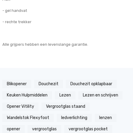
- gel handvat
- rechte trekker
Alle grijpers hebben een levenslange garantie.
Blikopener
Douchezit
Douchezit opklapbaar
Keuken Hulpmiddelen
Lezen
Lezen en schrijven
Opener Vitility
Vergrootglas staand
Wandelstok Flexyfoot
ledverlichting
lenzen
opener
vergrootglas
vergrootglas pocket