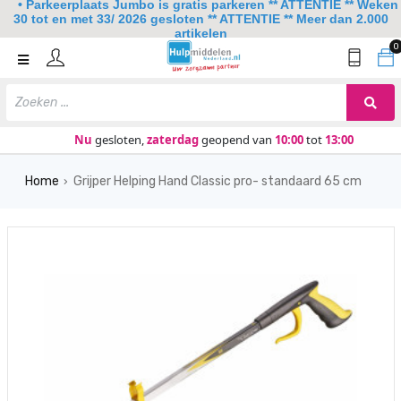
• Parkeerplaats Jumbo is gratis parkeren ** ATTENTIE ** Weken
30 tot en met 33/ 2026 gesloten ** ATTENTIE ** Meer dan 2.000
artikelen
0
Home
Mobiliteit
Slaapkamer
Nu
gesloten,
zaterdag
geopend van
10:00
tot
13:00
Sanitair
Home
Grijper Helping Hand Classic pro- standaard 65 cm
›
Keuken
Lezen en schrijven
Meer
Over ons
Contact