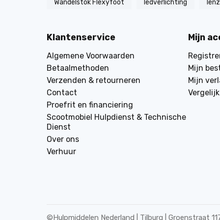
Wandelstok Flexyfoot
ledverlichting
len
Klantenservice
Mijn a
Algemene Voorwaarden
Registre
Betaalmethoden
Mijn bes
Verzenden & retourneren
Mijn verl
Contact
Vergelij
Proefrit en financiering
Scootmobiel Hulpdienst & Technische
Dienst
Over ons
Verhuur
©
Hulpmiddelen Nederland | Tilburg | Groenstraat 11