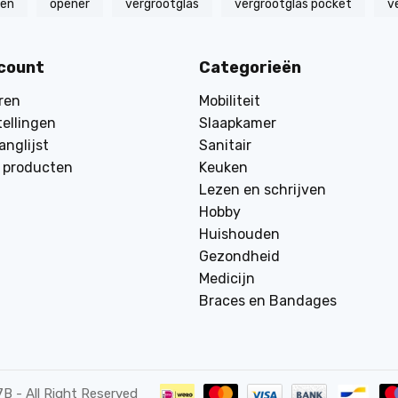
zen
opener
vergrootglas
vergrootglas pocket
v
ccount
Categorieën
ren
Mobiliteit
tellingen
Slaapkamer
anglijst
Sanitair
k producten
Keuken
Lezen en schrijven
Hobby
Huishouden
Gezondheid
Medicijn
Braces en Bandages
7B
- All Right Reserved