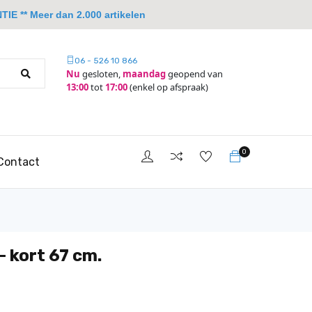
IE ** Meer dan 2.000 artikelen
06 - 526 10 866
Nu
gesloten,
maandag
geopend van
13:00
tot
17:00
(enkel op afspraak)
0
Contact
- kort 67 cm.