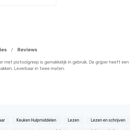
ies
Reviews
/
er met pistoolgreep is gemakkelijk in gebruik. De grijper heeft e
pakken. Leverbaar in twee maten.
aar
Keuken Hulpmiddelen
Lezen
Lezen en schrijven