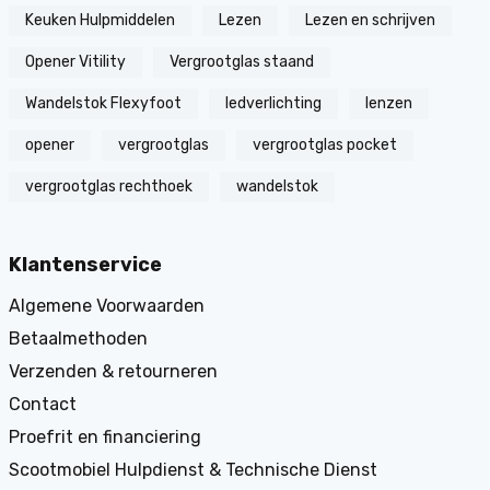
Keuken Hulpmiddelen
Lezen
Lezen en schrijven
Opener Vitility
Vergrootglas staand
Wandelstok Flexyfoot
ledverlichting
lenzen
opener
vergrootglas
vergrootglas pocket
vergrootglas rechthoek
wandelstok
Klantenservice
Algemene Voorwaarden
Betaalmethoden
Verzenden & retourneren
Contact
Proefrit en financiering
Scootmobiel Hulpdienst & Technische Dienst