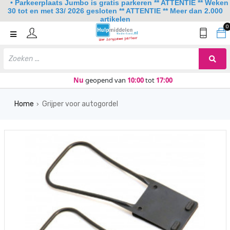
• Parkeerplaats Jumbo is gratis parkeren ** ATTENTIE ** Weken
30 tot en met 33/ 2026 gesloten ** ATTENTIE ** Meer dan 2.000
artikelen
0
Home
Mobiliteit
Slaapkamer
Nu
geopend van
10:00
tot
17:00
Sanitair
Home
Grijper voor autogordel
›
Keuken
Lezen en schrijven
Meer
Over ons
Contact