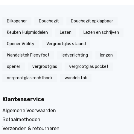
Blikopener
Douchezit
Douchezit opklapbaar
Keuken Hulpmiddelen
Lezen
Lezen en schrijven
Opener Vitility
Vergrootglas staand
Wandelstok Flexyfoot
ledverlichting
lenzen
opener
vergrootglas
vergrootglas pocket
vergrootglas rechthoek
wandelstok
Klantenservice
Algemene Voorwaarden
Betaalmethoden
Verzenden & retourneren