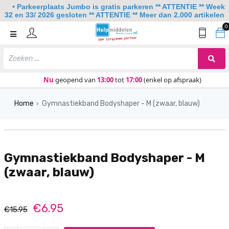
• Parkeerplaats Jumbo is gratis parkeren ** ATTENTIE ** Week
32 en 33/ 2026 gesloten ** ATTENTIE ** Meer dan 2.000 artikelen
0
Home
Mobiliteit
Slaapkamer
Nu
geopend van
13:00
tot
17:00
(enkel op afspraak)
Sanitair
Home
Gymnastiekband Bodyshaper - M (zwaar, blauw)
›
Keuken
Lezen en schrijven
Gymnastiekband Bodyshaper - M
Meer
(zwaar, blauw)
Over ons
Contact
€6.95
€15.95