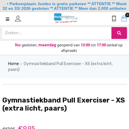
• Parkeerplaats Jumbo is gratis parkeren ** ATTENTIE ** Week
32 en 33/ 2026 gesloten ** ATTENTIE ** Meer dan 2.000 artikelen
0
Home
Mobiliteit
Slaapkamer
Nu
gesloten,
maandag
geopend van
13:00
tot
17:00
(enkel op
afspraak)
Sanitair
Home
Gymnastiekband Pull Exerciser - XS (extra licht,
Keuken
›
paars)
Lezen en schrijven
Meer
Gymnastiekband Pull Exerciser - XS
Over ons
(extra licht, paars)
Contact
€9.95