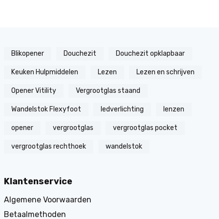
Blikopener
Douchezit
Douchezit opklapbaar
Keuken Hulpmiddelen
Lezen
Lezen en schrijven
Opener Vitility
Vergrootglas staand
Wandelstok Flexyfoot
ledverlichting
lenzen
opener
vergrootglas
vergrootglas pocket
vergrootglas rechthoek
wandelstok
Klantenservice
Algemene Voorwaarden
Betaalmethoden