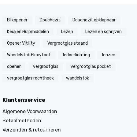
Blikopener
Douchezit
Douchezit opklapbaar
Keuken Hulpmiddelen
Lezen
Lezen en schrijven
Opener Vitility
Vergrootglas staand
Wandelstok Flexyfoot
ledverlichting
lenzen
opener
vergrootglas
vergrootglas pocket
vergrootglas rechthoek
wandelstok
Klantenservice
Algemene Voorwaarden
Betaalmethoden
Verzenden & retourneren