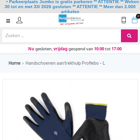
• Parkeerplaats Jumbo is gratis parkeren ** ATTENTIE ** Weken
30 tot en met 33/ 2026 gesloten ** ATTENTIE ** Meer dan 2.000
artikelen
0
Home
Mobiliteit
Slaapkamer
Nu
gesloten,
vrijdag
geopend van
10:00
tot
17:00
Sanitair
Home
Handschoenen aantrekhulp Proflebo - L
›
Keuken
Lezen en schrijven
Meer
Over ons
Contact