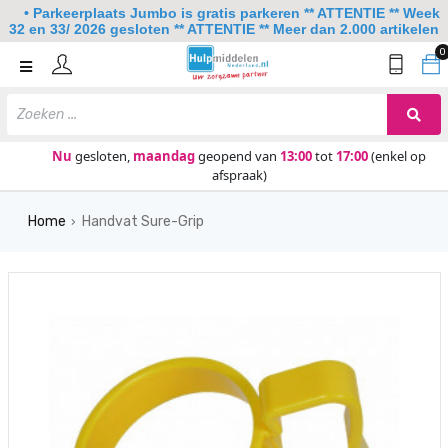
• Parkeerplaats Jumbo is gratis parkeren ** ATTENTIE ** Week
32 en 33/ 2026 gesloten ** ATTENTIE ** Meer dan 2.000 artikelen
0
Home
Mobiliteit
Slaapkamer
Nu
gesloten,
maandag
geopend van
13:00
tot
17:00
(enkel op
afspraak)
Sanitair
Home
Handvat Sure-Grip
Keuken
›
Lezen en schrijven
Meer
Over ons
Contact