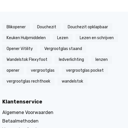
Blikopener
Douchezit
Douchezit opklapbaar
Keuken Hulpmiddelen
Lezen
Lezen en schrijven
Opener Vitility
Vergrootglas staand
Wandelstok Flexyfoot
ledverlichting
lenzen
opener
vergrootglas
vergrootglas pocket
vergrootglas rechthoek
wandelstok
Klantenservice
Algemene Voorwaarden
Betaalmethoden